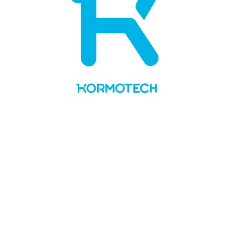
UA
EN
LT
Про нас
Цінності та історія
Соціальна відповідальність
Команда
Фінансова звітність
Kormotech у медіа
Бренди і PL
Delickcious
Optimeal
Club 4 Paws
Гав!
Мяу!
Private Label
Новини
Виробництво
Вакансії